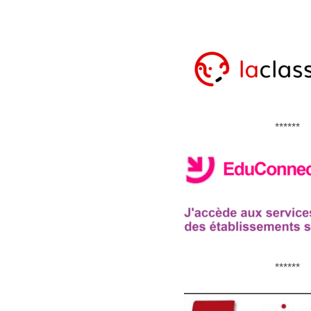
******
******