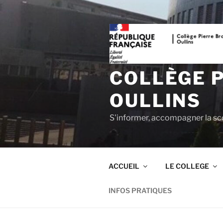
Aller
Panneau de gestion des cookies
au
contenu
principal
COLLÈGE 
OULLINS
S'informer, accompagner la sco
ACCUEIL
LE COLLEGE
INFOS PRATIQUES