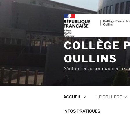
Aller
au
contenu
principal
COLLÈGE 
OULLINS
S'informer, accompagner la sco
ACCUEIL
LE COLLEGE
INFOS PRATIQUES