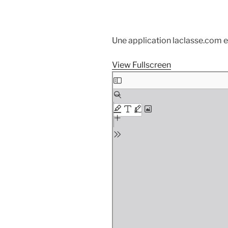
Une application laclasse.com es
View Fullscreen
Aller
au
contenu
PDF